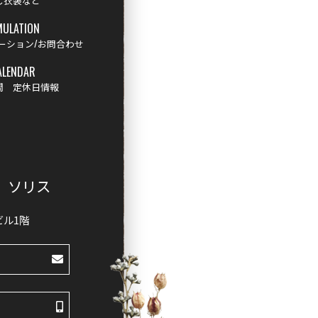
し衣装など
MULATION
ーション/お問合わせ
ALENDAR
間 定休日情報
ジオ ソリス
Oビル1階