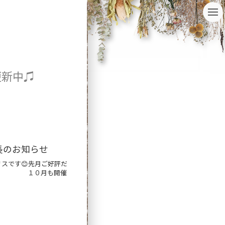
t
o
g
g
l
e
n
更新中♫
a
v
i
g
a
t
i
o
長のお知らせ
n
スです😊先月ご好評だ
 １０月も開催