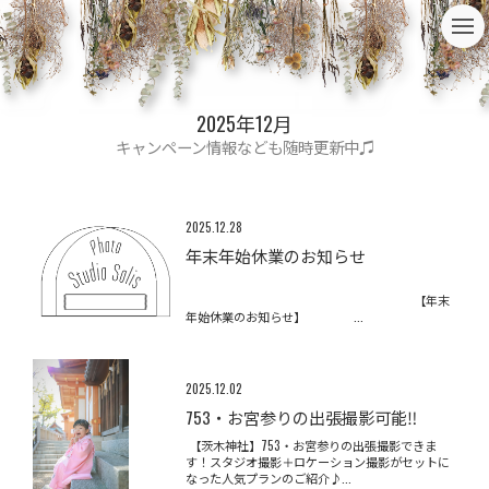
t
o
g
g
l
e
2025年12月
n
a
キャンペーン情報なども随時更新中♫
v
i
g
a
t
2025.12.28
i
年末年始休業のお知らせ
o
n
【年末
年始休業のお知らせ】 ...
2025.12.02
753・お宮参りの出張撮影可能‼
【茨木神社】753・お宮参りの出張撮影できま
す！スタジオ撮影＋ロケーション撮影がセットに
なった人気プランのご紹介♪...