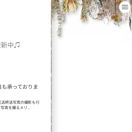
t
o
g
g
l
e
n
更新中♫
a
v
i
g
a
t
i
o
真も承っておりま
n
明写真、就活終活写真の撮影も行
真を撮るメリ...