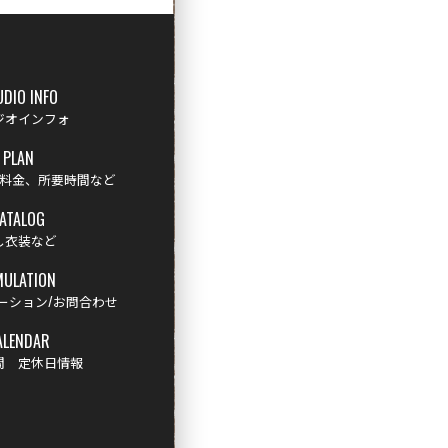
UDIO INFO
ジオインフォ
PLAN
料金、所要時間など
ATALOG
し衣装など
MULATION
ーション/お問合わせ
ALENDAR
間 定休日情報