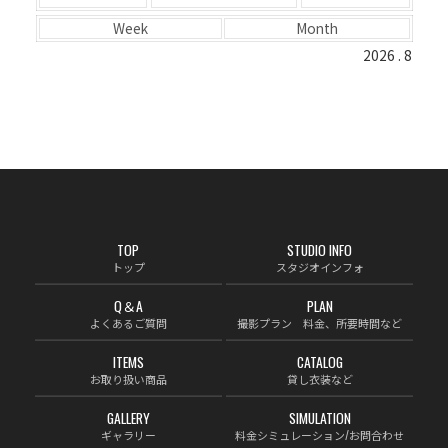
Week
Month
2026 . 8
TOP
STUDIO INFO
トップ
スタジオインフォ
Q＆A
PLAN
よくあるご質問
撮影プラン 料金、所要時間など
ITEMS
CATALOG
お取り扱い商品
貸し衣装など
GALLERY
SIMULATION
ギャラリー
料金シミュレーション/お問合わせ