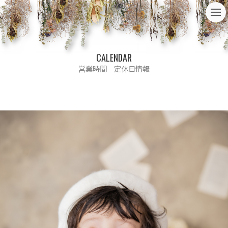
t
o
g
g
l
e
CALENDAR
n
a
営業時間 定休日情報
v
i
g
a
t
i
o
n