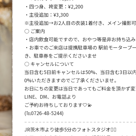
・四つ身、袴変更：¥2,200
・主役追加：¥3,300
※主役追加→お2人目の衣装1着付き、メイン撮影
○ ご案内
・店内飲食可能ですので、おやつ等是非お持ち込み
・お車でのご来店は提携駐車場の 駅前モータープー
き、駐車券をご提示くださいませ
○ キャンセルについて
当日含む5日前キャンセルは50%、当日含む3日以内
0%いただきますのでご了承くださいませ。
お日にちの変更は当日であってもご料金を頂かず変
LINE、DM、お電話より
ご予約お待ちしております🤍💫
(℡0726-48-5244)
𓐄 𓐄 𓐄 𓐄 𓐄 𓐄 𓐄 𓐄 𓐄 𓐄 𓐄 𓐄 𓐄 𓐄 𓐄 𓐄 𓐄 𓐄 𓐄 𓐄 𓐄 𓐄 𓐄 𓐄 𓐄 𓐄 𓐄 𓐄 𓐄 𓐄 
JR茨木市より徒歩5分のフォトスタジオ🧚‍♂️