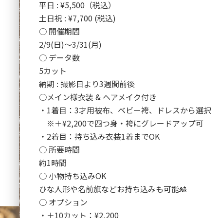
平日 : ¥5,500（税込）
土日祝 : ¥7,700 (税込)
○ 開催期間
2/9(日)〜3/31(月)
○ データ数
5カット
納期 : 撮影日より3週間前後
○メイン様衣装 & ヘアメイク付き
・1着目：3才用被布、ベビー袴、ドレスから選択
※＋¥2,200で四つ身・袴にグレードアップ可
・2着目：持ち込み衣装1着までOK
○ 所要時間
約1時間
○ 小物持ち込みOK
ひな人形や名前旗などお持ち込みも可能🎎
○ オプション
・＋10カット：¥2,200