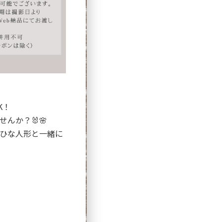
K！
んか？🐰🌸
ひな人形と一緒に