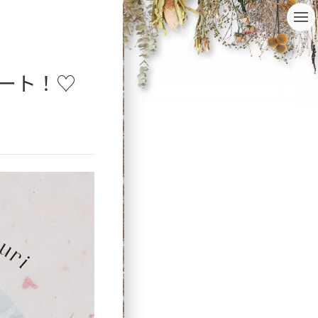
t
o
g
g
l
ート！♡
e
n
a
v
i
g
a
t
i
o
n