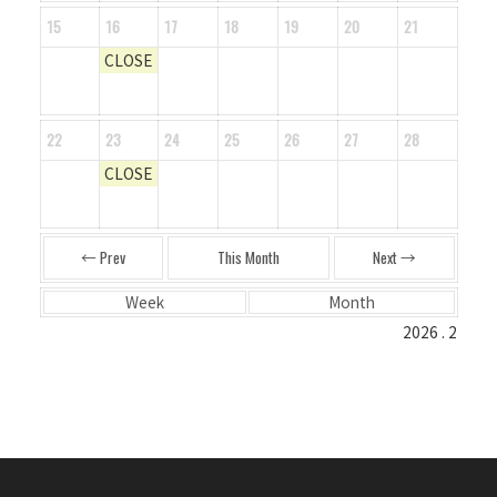
15
16
17
18
19
20
21
CLOSE
22
23
24
25
26
27
28
CLOSE
← Prev
This Month
Next →
Week
Month
2026 . 2