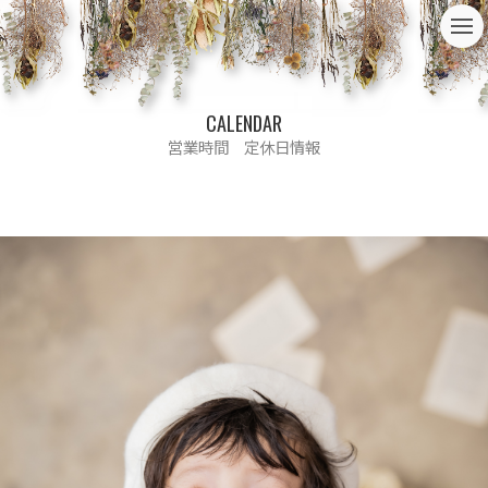
t
o
g
g
l
e
CALENDAR
n
a
営業時間 定休日情報
v
i
g
a
t
i
o
n